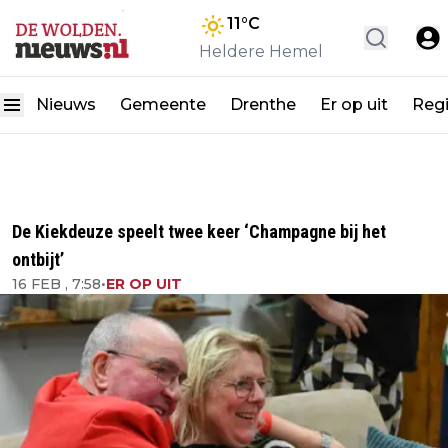
11
°C
Heldere Hemel
Nieuws
Gemeente
Drenthe
Er op uit
Reg
De Kiekdeuze speelt twee keer ‘Champagne bij het
ontbijt’
16 FEB , 7:58
•
ER OP UIT