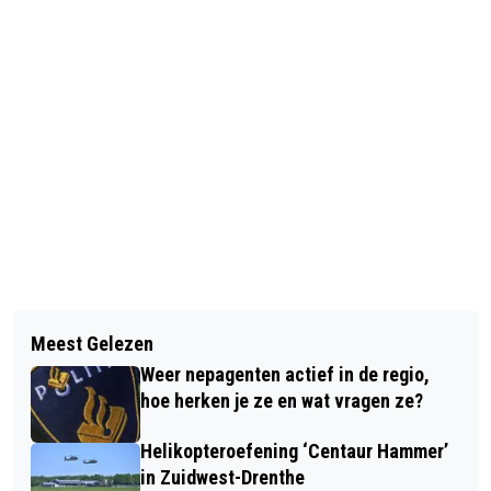
Vorig artikel
Volgend artikel
TWEEDE EDITIE TE LAND TER ZEE
Meest Gelezen
MTB ZUIDWOLDE E.O. INVESTEERT IN
HOOGEVEEN
Weer nepagenten actief in de regio,
NIEUWE LEENFIETSEN
hoe herken je ze en wat vragen ze?
Helikopteroefening ‘Centaur Hammer’
in Zuidwest-Drenthe